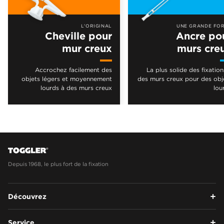
L'ORIGINAL
UNE GRANDE FO
Cheville pour
Ancre po
mur creux
murs cre
Accrochez facilement des
La plus solide des fixation
objets légers et moyennement
des murs creux pour des obj
lourds à des murs creux
lou
Depuis 1968, le plus fort de la fixation
Découvrez
Service