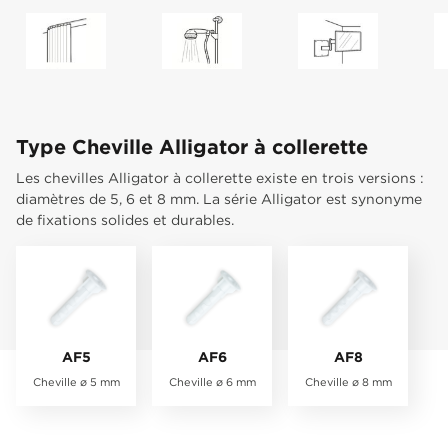
visser. La vis crée son propre filetage dans la cheville et
écarte les mâchoires. Et vous le sentirez. Ainsi, l'Alligator®
se fixe solidement. Ça, c'est pratique, non ? Vous pouvez
tourner ensuite à plusieurs reprises la vis dans un sens ou
dans l'autre. Sa conception s'y prête parfaitement : grâce à
ses ailes anti-rotation, la cheville reste fermement en place.
Ainsi, au moment où vous voulez peindre le mur, il suffit de
Type Cheville Alligator à collerette
dévisser l'objet et par après, il est remis en place en un rien
de temps.
Les chevilles Alligator à collerette existe en trois versions :
diamètres de 5, 6 et 8 mm. La série Alligator est synonyme
Soyez-en convaincu !
de fixations solides et durables.
AF5
AF6
AF8
Cheville ø 5 mm
Cheville ø 6 mm
Cheville ø 8 mm