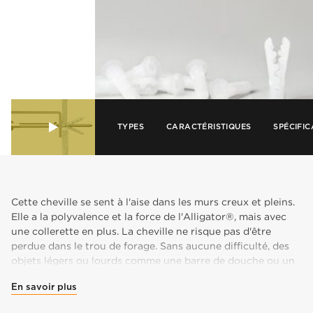
TYPES
CARACTÉRISTIQUES
SPÉCIFIC
Cette cheville se sent à l'aise dans les murs creux et pleins.
Elle a la polyvalence et la force de l'Alligator®, mais avec
une collerette en plus. La cheville ne risque pas d'être
perdue dans le trou de forage. Sans aucune difficulté, des
objets légers ou lourds comme une barre de douche ou un
radiateur peuvent être fixés au ras du plafond ou du mur.
En savoir plus
Quelle que soit le matériel de base, l'Alligator® garantit une
prise sûre. Cela commence dès que vous vous mettez à la