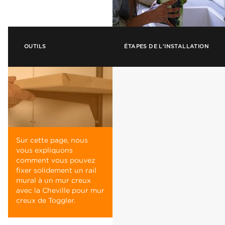
OUTILS
ÉTAPES DE L'INSTALLATION
Sur cette page, nous
vous expliquons
comment vous pouvez
fixer solidement un rail
mural à un mur creux
avec la Cheville pour mur
creux de Toggler.