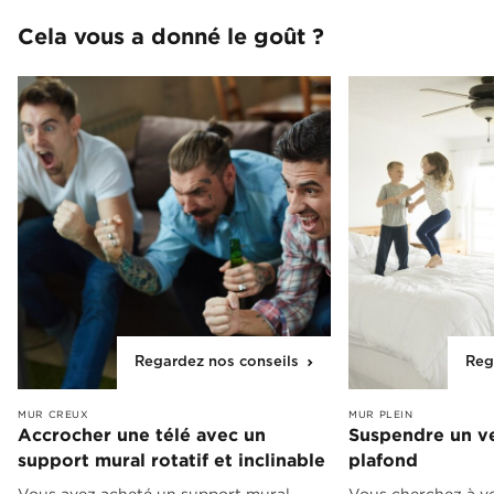
Cela vous a donné le goût ?
Regardez nos conseils
Reg
MUR CREUX
MUR PLEIN
Accrocher une télé avec un
Suspendre un ve
support mural rotatif et inclinable
plafond
Vous avez acheté un support mural
Vous cherchez à vo