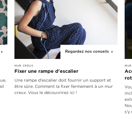
Regardez nos conseils
MUR CREUX
MUR
Fixer une rampe d'escalier
Ac
rot
ue,
Une rampe d'escalier doit fournir un support et
ail
être sûre. Comment la fixer fermement à un mur
Vou
creux. Vous le découvrirez ici !
inc
ext
Nou
s'y