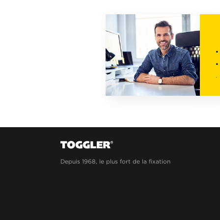
.
.
.
Depuis 1968, le plus fort de la fixation