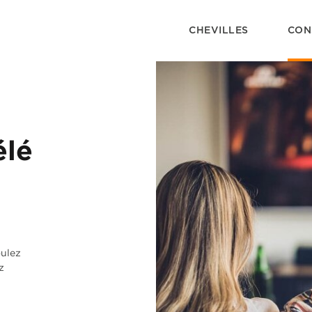
CHEVILLES
CON
élé
oulez
z