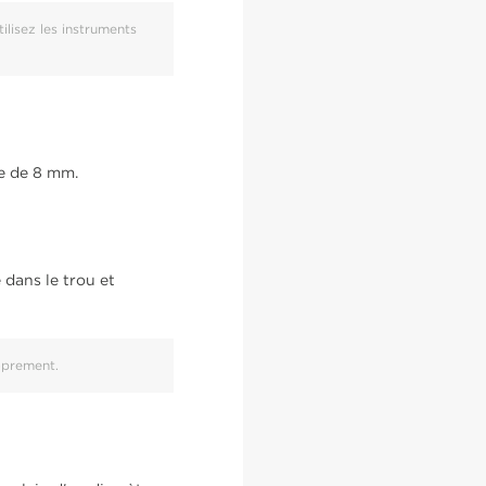
tilisez les instruments
re de 8 mm.
 dans le trou et
roprement.