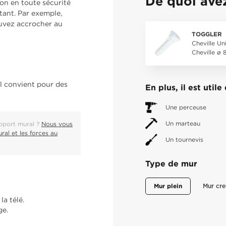
De quoi ave
ion en toute sécurité
tant. Par exemple,
ouvez accrocher au
TOGGLER
Cheville Un
Cheville ø
al convient pour des
En plus, il est util
Une perceuse
Un marteau
upport mural ?
Nous vous
ral et les forces au
Un tournevis
Type de mur
Mur plein
Mur cre
a télé.
ge.