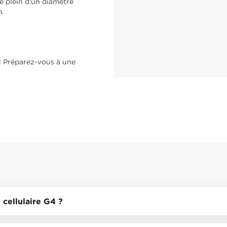
ge plein d'un diamètre
.
t ! Préparez-vous à une
 cellulaire G4 ?