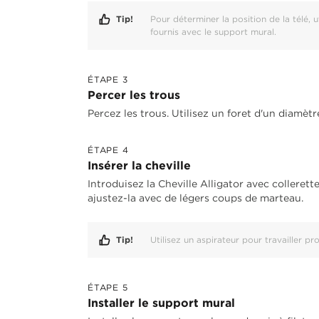
Tip!
Pour déterminer la position de la télé, u
fournis avec le support mural.
ÉTAPE 3
Percer les trous
Percez les trous. Utilisez un foret d'un diamèt
ÉTAPE 4
Insérer la cheville
Introduisez la Cheville Alligator avec collerette
ajustez-la avec de légers coups de marteau.
Tip!
Utilisez un aspirateur pour travailler p
ÉTAPE 5
Installer le support mural