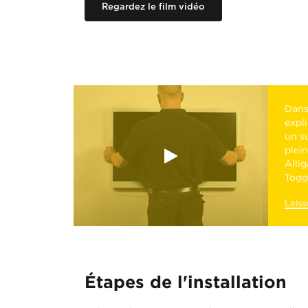
Regardez le film vidéo
Dans
expl
un s
plein
Alli
Toggl
Laiss
Étapes de l'installation