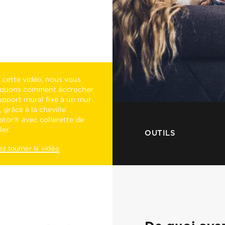
 cette vidéo, nous vous
iquons comment accrocher
upport mural fixe à un mur
, grâce à la cheville
gator® avec collerette de
er.
OUTILS
ez tourner la vidéo