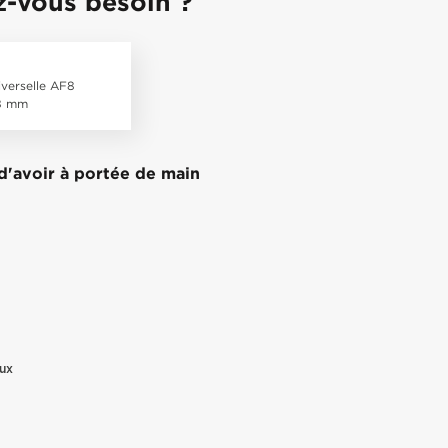
z-vous besoin ?
iverselle AF8
 8 mm
e d'avoir à portée de main
ux