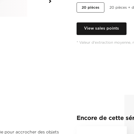
20 pièces
20 pièces + d
View sales points
* Valeur d'extraction moyenne, r
Encore de cette sér
isée pour accrocher des objets