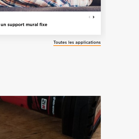
MUR PLEIN
un support mural fixe
Fixer une 
Toutes les applications