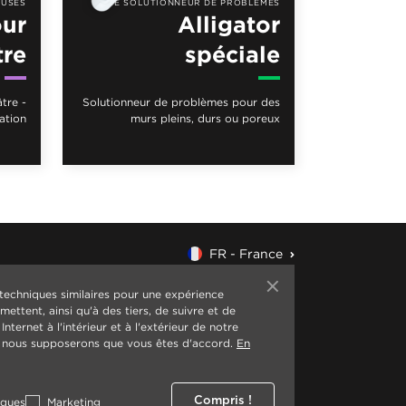
USES
LE SOLUTIONNEUR DE PROBLÈMES
our
Alligator
tre
spéciale
tre -
Solutionneur de problèmes pour des
ation
murs pleins, durs ou poreux
FR - France
 techniques similaires pour une expérience
ettent, ainsi qu'à des tiers, de suivre et de
nternet à l'intérieur et à l'extérieur de notre
r, nous supposerons que vous êtes d'accord.
En
Compris !
iques
Marketing