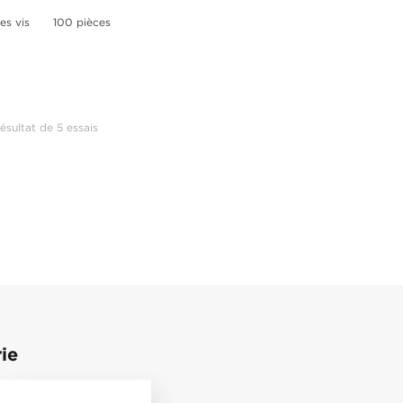
es vis
100 pièces
ésultat de 5 essais
ie