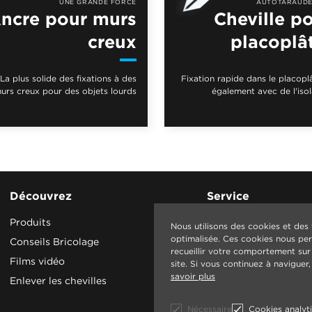
UNE GRANDE FORCE
AUTOTARAUDE
ncre pour murs
Cheville p
creux
placoplâ
La plus solide des fixations à des
Fixation rapide dans le placoplâ
urs creux pour des objets lourds
également avec de l'isol
Découvrez
Service
Produits
Contact
Nous utilisons des cookies et des
optimalisée. Ces cookies nous perm
Conseils Bricolage
recueillir votre comportement sur I
Films vidéo
site. Si vous continuez à navigue
savoir plus
Enlever les chevilles
Nécessaire
Cookies analyt