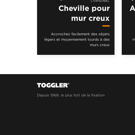
L'ORIGINAL
Cheville pour
A
mur creux
Accrochez facilement des objets
légers et moyennement lourds à des
m
murs creux
Depuis 1968, le plus fort de la fixation