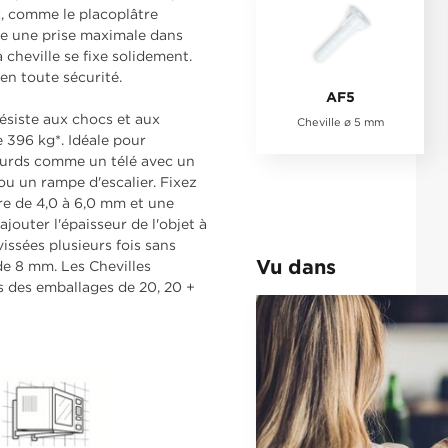
x, comme le placoplâtre
fre une prise maximale dans
a cheville se fixe solidement.
en toute sécurité.
AF5
ésiste aux chocs et aux
Cheville ø 5 mm
 396 kg*. Idéale pour
ourds comme un télé avec un
 ou un rampe d'escalier. Fixez
tre de 4,0 à 6,0 mm et une
jouter l'épaisseur de l'objet à
issées plusieurs fois sans
Vu dans
 de 8 mm. Les Chevilles
s des emballages de 20, 20 +