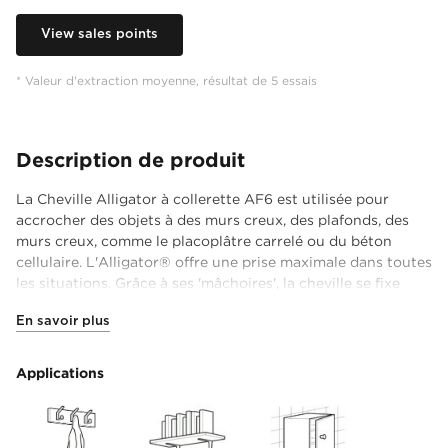
View sales points
* Valeur d'extraction moyenne, résultat de 5 essais
Description de produit
La Cheville Alligator à collerette AF6 est utilisée pour
accrocher des objets à des murs creux, des plafonds, des
murs creux, comme le placoplâtre carrelé ou du béton
cellulaire. L'Alligator® offre une prise maximale dans toutes
les situations. Grâce à ses 'mâchoires', la cheville se fixe
solidement. Vous accrochez ainsi vos objets solidement et
En savoir plus
en toute sécurité.
La cheville pour murs d'un diamètre de 6 mm résiste aux
Applications
chocs et aux vibrations et supporte une charge maximale
de 288 kg*. Idéale pour accrocher des objets légers à
moyennement lourds comme un télévision, un étagère,