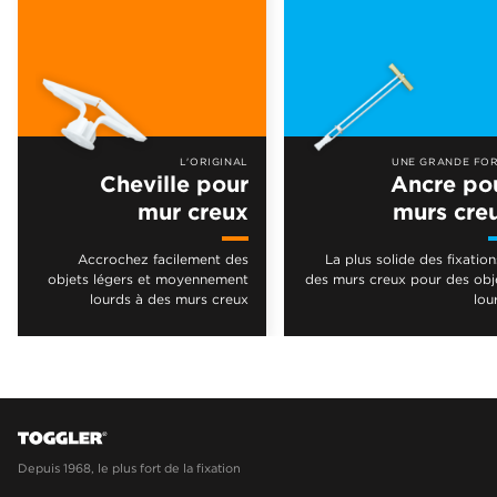
L'ORIGINAL
UNE GRANDE FO
Cheville pour
Ancre po
mur creux
murs cre
Accrochez facilement des
La plus solide des fixation
objets légers et moyennement
des murs creux pour des obj
lourds à des murs creux
lou
Depuis 1968, le plus fort de la fixation