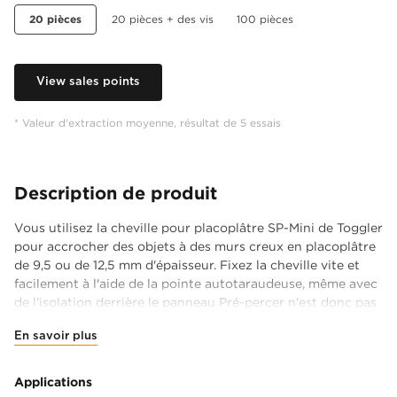
20 pièces
20 pièces + des vis
100 pièces
View sales points
* Valeur d'extraction moyenne, résultat de 5 essais
Description de produit
Vous utilisez la cheville pour placoplâtre SP-Mini de Toggler
pour accrocher des objets à des murs creux en placoplâtre
de 9,5 ou de 12,5 mm d'épaisseur. Fixez la cheville vite et
facilement à l'aide de la pointe autotaraudeuse, même avec
de l'isolation derrière le panneau Pré-percer n'est donc pas
nécessaire. Pour cette cheville, il faut toujours derrière le
En savoir plus
panneau un espace minimal de 22 mm. La cheville pour
placoplâtre s'autobloque à l'arrière du panneau lorsque la
vis est vissée et assure une prise solide.
Applications