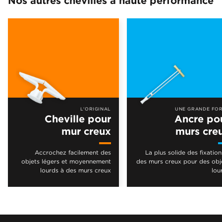
L'ORIGINAL
UNE GRANDE FO
Cheville pour
Ancre po
mur creux
murs cre
Accrochez facilement des
La plus solide des fixation
objets légers et moyennement
des murs creux pour des obj
lourds à des murs creux
lou