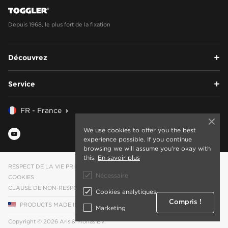
Depuis 1968, le plus fort de la fixation
Découvrez
Service
FR - France
We use cookies to offer you the best
experience possible. If you continue
browsing we will assume you're okay with
this.
En savoir plus
RESPECT DE LA VIE PRIVÉE
Nécessaire
COOKIES
CLAUSE DE NON-RESPONSABILITÉ
Cookies analytiques
Compris !
PRODUCTS MADE IN THE USA
Marketing
Copyright © 2026 Aris & Monas BV.