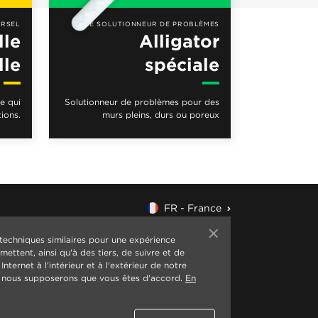
ERSEL
LE SOLUTIONNEUR DE PROBLÈMES
lle
Alligator
lle
spéciale
le qui
Solutionneur de problèmes pour des
tions.
murs pleins, durs ou poreux
FR - France
 techniques similaires pour une expérience
ettent, ainsi qu'à des tiers, de suivre et de
nternet à l'intérieur et à l'extérieur de notre
r, nous supposerons que vous êtes d'accord.
En