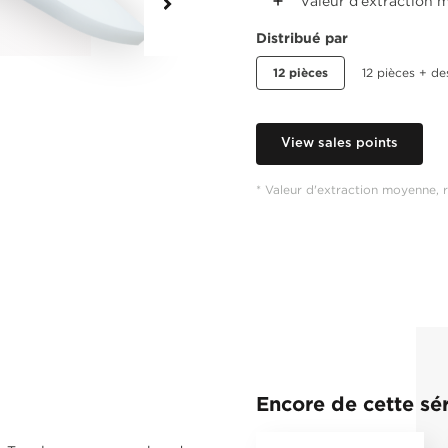
Valeur d'extraction 
Distribué par
12 pièces
12 pièces + de
View sales points
* Valeur d'extraction moyenne, r
Encore de cette sér