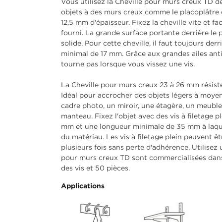
Vous utilisez la Cheville pour murs creux TD 
objets à des murs creux comme le placoplâtre e
12,5 mm d'épaisseur. Fixez la cheville vite et fa
fourni. La grande surface portante derrière le
solide. Pour cette cheville, il faut toujours de
minimal de 17 mm. Grâce aux grandes ailes anti-
tourne pas lorsque vous vissez une vis.
La Cheville pour murs creux 23 à 26 mm résiste
Idéal pour accrocher des objets légers à mo
cadre photo, un miroir, une étagère, un meuble
manteau. Fixez l'objet avec des vis à filetage p
mm et une longueur minimale de 35 mm à laquell
du matériau. Les vis à filetage plein peuvent ê
plusieurs fois sans perte d'adhérence. Utilisez
pour murs creux TD sont commercialisées dans 
des vis et 50 pièces.
Applications