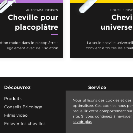
AUTOTARAUDEUSES
L'OUTIL UNIV
Cheville pour
Chevi
placoplâtre
universe
ation rapide dans le placoplâtre -
La seule cheville universel
également avec de l'isolation
convient à toutes les situa
Découvrez
Service
Produits
Contact
Nous utilisons des cookies et des
optimalisée. Ces cookies nous perm
Conseils Bricolage
recueillir votre comportement sur I
Films vidéo
site. Si vous continuez à navigue
savoir plus
Enlever les chevilles