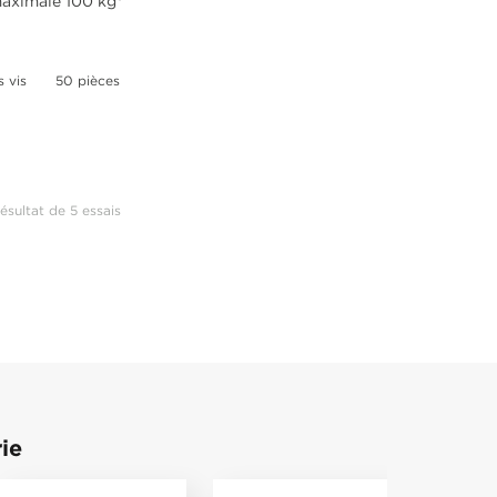
maximale 100 kg*
s vis
50 pièces
ésultat de 5 essais
ie