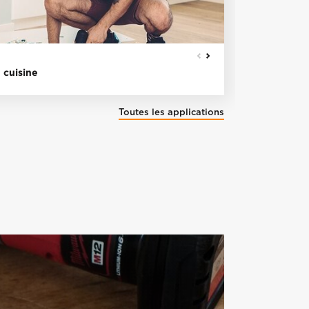
MUR CREUX
 cuisine
Accrocher
Toutes les applications