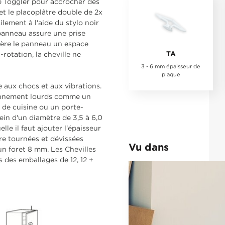
de Toggler pour accrocher des
t le placoplâtre double de 2x
cilement à l'aide du stylo noir
 panneau assure une prise
rrière le panneau un espace
TA
rotation, la cheville ne
3 - 6 mm épaisseur de
plaque
 aux chocs et aux vibrations.
yennement lourds comme un
 de cuisine ou un porte-
lein d'un diamètre de 3,5 à 6,0
e il faut ajouter l'épaisseur
tre tournées et dévissées
Vu dans
 un foret 8 mm. Les Chevilles
des emballages de 12, 12 +