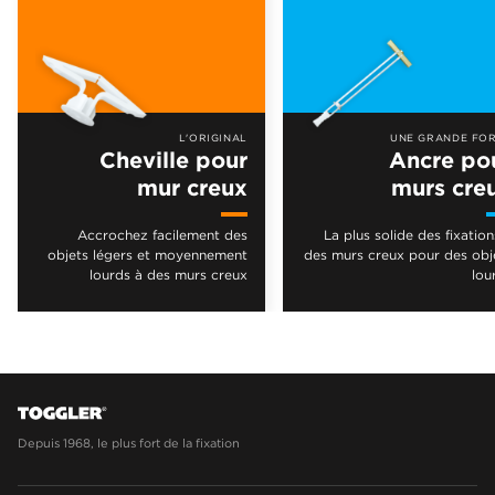
L'ORIGINAL
UNE GRANDE FO
Cheville pour
Ancre po
mur creux
murs cre
Accrochez facilement des
La plus solide des fixation
objets légers et moyennement
des murs creux pour des obj
lourds à des murs creux
lou
Depuis 1968, le plus fort de la fixation