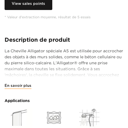
View sales points
* Valeur d'extraction moyenne, résultat de 5 essais
Description de produit
La Cheville Alligator spéciale A5 est utilisée pour accrocher
des objets à des murs solides, comme le béton cellulaire ou
du pierre silico-calcaire. L'Alligator® offre une prise
maximale dans toutes les situations. Grâce à ses
'mâchoires', la cheville se fixe solidement. Vous accrochez
ainsi vos objets solidement et en toute sécurité.
En savoir plus
La cheville pour murs d'un diamètre de 5 mm résiste aux
chocs et aux vibrations et supporte une charge maximale
Applications
de 230 kg*. Idéale pour accrocher des objets légers à
moyennement lourds comme un rail à rideaux, un miroir ou
un cadre photo. Fixez l'objet avec des vis à filetage plein
d'un diamètre de 3,0 à 4,5 mm et une longueur minimale de