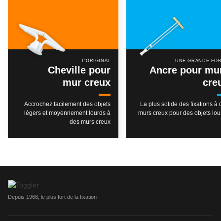
L'ORIGINAL
UNE GRANDE FO
Cheville pour
Ancre pour mu
mur creux
cre
Accrochez facilement des objets
La plus solide des fixations à
légers et moyennement lourds à
murs creux pour des objets lou
des murs creux
Depuis 1968, le plus fort de la fixation