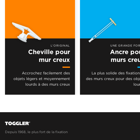
L'ORIGINAL
UNE GRANDE FO
Cheville pour
Ancre po
mur creux
murs cre
Accrochez facilement des
La plus solide des fixation
objets légers et moyennement
des murs creux pour des obj
lourds à des murs creux
lou
Depuis 1968, le plus fort de la fixation