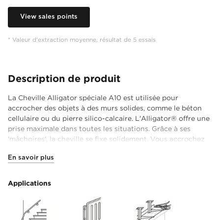
View sales points
* Valeur d'extraction moyenne, résultat de 5 essais
Description de produit
La Cheville Alligator spéciale A10 est utilisée pour
accrocher des objets à des murs solides, comme le béton
cellulaire ou du pierre silico-calcaire. L'Alligator® offre une
prise maximale dans toutes les situations. Grâce à ses
'mâchoires', la cheville se fixe solidement. Vous accrochez
ainsi vos objets solidement et en toute sécurité.
En savoir plus
La cheville pour murs d'un diamètre de 10 mm résiste aux
chocs et aux vibrations et supporte une charge maximale
Applications
de 1128 kg*. Idéale pour accrocher des objets légers à
moyennement lourds comme un télé avec un support mural
rotatif et inclinable, un chaudière chauffage central, un